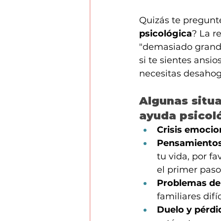
Quizás te pregunt
psicológica
? La r
"demasiado grand
si te sientes ansi
necesitas desahog
Algunas situ
ayuda psicoló
Crisis emocio
Pensamientos 
tu vida, por f
el primer paso
Problemas de 
familiares dif
Duelo y pérdi