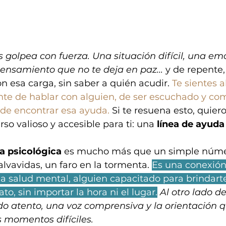
s golpea con fuerza. Una situación difícil, una em
nsamiento que no te deja en paz...
 y de repente,
n esa carga, sin saber a quién acudir. 
Te sientes 
nte de hablar con alguien, de ser escuchado y co
de encontrar esa ayuda.
 Si te resuena esto, quier
so valioso y accesible para ti: una 
línea de ayuda
a psicológica
 es mucho más que un simple núme
alvavidas, un faro en la tormenta. 
Es una conexión
la salud mental, alguien capacitado para brindart
o, sin importar la hora ni el lugar.
Al otro lado de
do atento, una voz comprensiva y la orientación q
 momentos difíciles.