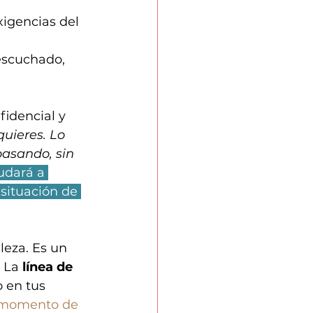
xigencias del 
escuchado, 
fidencial y 
uieres. Lo 
asando, sin 
udará a 
situación de 
leza. Es un 
 La 
línea de 
o en tus 
n momento de 