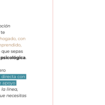
oción 
 te 
ahogado, con 
mprendido, 
o que sepas 
 psicológica
.
ro 
 directa con 
e apoyo 
 la línea, 
ue necesitas 