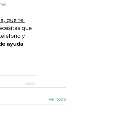
he.
a, que te 
cesitas que 
teléfono y 
 de ayuda 
?
Ver todo