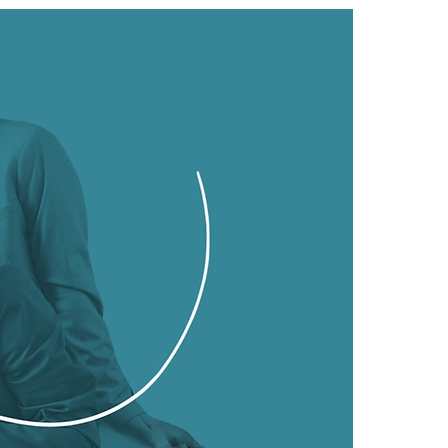
dberg: Tu Brújula
cional