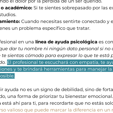
ndo el dolor por la pérdida de un ser querido.
l o académico:
 Si te sientes sobrepasado por las e
studios.
lamiento:
 Cuando necesitas sentirte conectado y 
tienes un problema específico que tratar.
fesional en una 
línea de ayuda psicológica
 es con
que dar tu nombre ni ningún dato personal si no q
 te sientas cómodo para expresar lo que te está p
do. 
El profesional te escuchará con empatía, te ay
iones y te brindará herramientas para manejar la 
osible.
 ayuda no es un signo de debilidad, sino de forta
o, una forma de priorizar tu bienestar emocional.
a
 está ahí para ti, para recordarte que no estás sol
rso valioso que puede marcar la diferencia en u