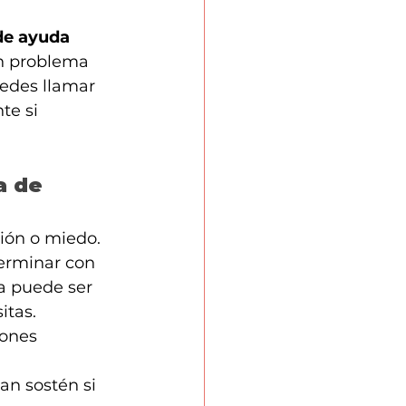
de ayuda 
un problema 
edes llamar 
te si 
a de 
ión o miedo.
terminar con 
a puede ser 
itas.
iones 
an sostén si 