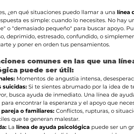
es, ¿en qué situaciones puedo llamar a una 
línea 
espuesta es simple: cuando lo necesites. No hay 
e" o "demasiado pequeño" para buscar apoyo. Pu
oso, deprimido, estresado, confundido, o simplemen
arte y poner en orden tus pensamientos.
aciones comunes en las que una líne
gica puede ser útil:
nales:
 Momentos de angustia intensa, desesperac
suicidas:
 Si te sientes abrumado por la idea de 
avor, busca ayuda de inmediato. Una línea de ayud
 para encontrar la esperanza y el apoyo que neces
pareja o familiares:
 Conflictos, rupturas, o situac
íciles que te generan malestar.
da:
 La 
línea de ayuda psicológica
 puede ser un gr