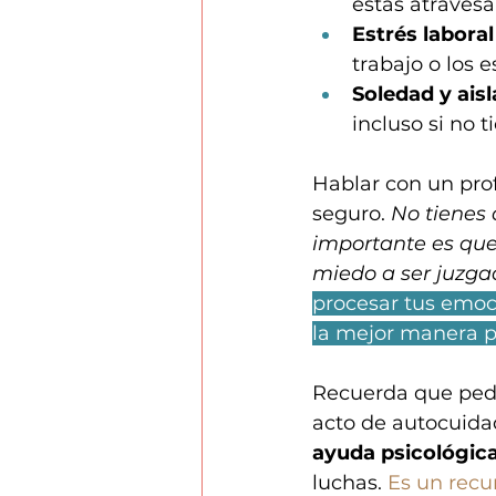
estás atravesa
Estrés labora
trabajo o los e
Soledad y ais
incluso si no 
Hablar con un pro
seguro. 
No tienes 
importante es que
miedo a ser juzga
procesar tus emoc
la mejor manera p
Recuerda que pedir
acto de autocuidad
ayuda psicológic
luchas. 
Es un recu