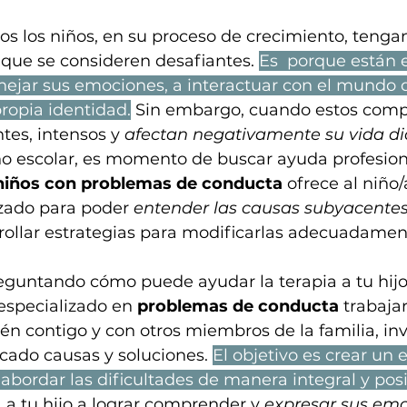
s los niños, en su proceso de crecimiento, tenga
ue se consideren desafiantes. 
Es  porque están 
ejar sus emociones, a interactuar con el mundo q
propia identidad.
Sin embargo, cuando estos comp
tes, intensos y 
afectan negativamente su vida di
no escolar, es momento de buscar ayuda profesiona
 niños con problemas de conducta
 ofrece al niño
zado para poder 
entender las causas subyacente
rollar estrategias para modificarlas adecuadamen
reguntando cómo puede ayudar la terapia a tu hijo
 especializado en 
problemas de conducta
 trabaja
ién contigo y con otros miembros de la familia, inv
cado causas y soluciones. 
El objetivo es crear un 
 abordar las dificultades de manera integral y posi
a tu hijo a lograr comprender y 
expresar sus emo