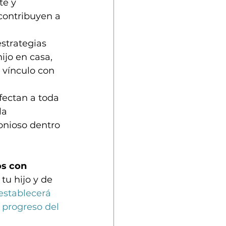
te y 
ontribuyen a 
estrategias 
jo en casa, 
l vínculo con 
fectan a toda 
la 
onioso dentro 
os con 
tu hijo y de 
establecerá 
 progreso del 