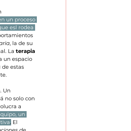
n 
en un proceso 
ue esl rodea 
ortamientos 
aria
, la de su 
l. La 
terapia 
/a un espacio 
s
 de estas 
te.
. Un 
rá no solo con 
olucra a 
equipo, un 
tiva
.
 El 
ciones de 