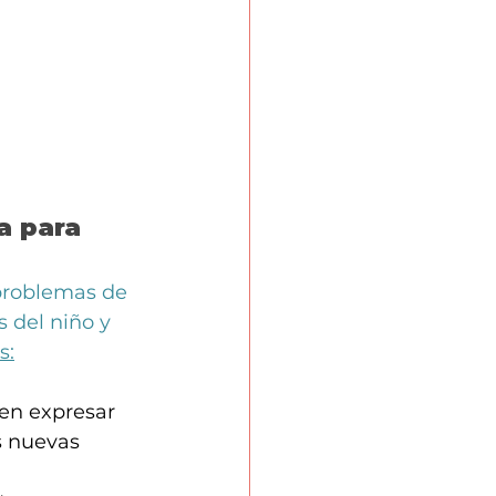
a para 
 problemas de 
 del niño y 
s:
en expresar 
s nuevas 