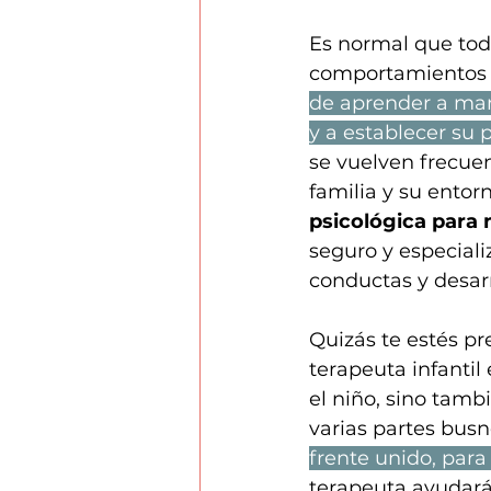
Es normal que todo
comportamientos q
de aprender a man
y a establecer su 
se vuelven frecuen
familia y su entor
psicológica para
seguro y especiali
conductas y desar
Quizás te estés p
terapeuta infantil
el niño, sino tamb
varias partes busn
frente unido, para
terapeuta ayudará 