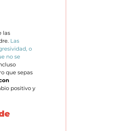
 las 
dre.
 Las 
resividad, o 
ue no se 
ncluso 
ero que sepas 
con 
io positivo y 
de 