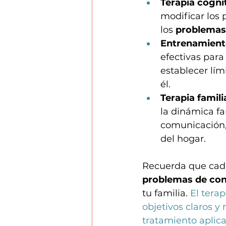
Terapia cogni
modificar los
los 
problemas
Entrenamient
efectivas para
establecer lími
él.
Terapia famili
la dinámica fa
comunicación,
del hogar.
Recuerda que cada 
problemas de co
tu familia. 
El tera
objetivos claros y
tratamiento aplic